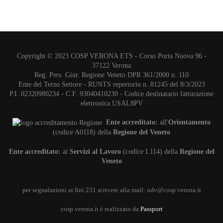
Copyright © 2023 COSP VERONA ETS - Corso Porta Nuova 96 -
37122 Verona
Reg. Pers. Giur. Regione Veneto DPR 361/2000 n. 110
Ente del Terzo Settore - RUNTS repertorio n. 81245 del 8/3/2023
P.I. 02320980234 - C.F. 93040410230 - Codice destinatario fatturazione
elettronica USAL8PV
Ente accreditato:
all'
Orientamento
(codice A0118) della
Regione del Veneto
Ente accreditato:
ai
Servizi al Lavoro
(codice L114) della
Regione del
Veneto
per segnalazioni ai fini 231 scrivere alla mail:
odv@cosp.verona.it
cosp.verona.it è realizzato da
Passport