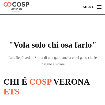
MENU
Skip
to
main
content
"Vola solo chi osa farlo"
Luis Sepùlveda - Storia di una gabbianella e del gatto che le
insegnò a volare
CHI É
COSP
VERONA
ETS