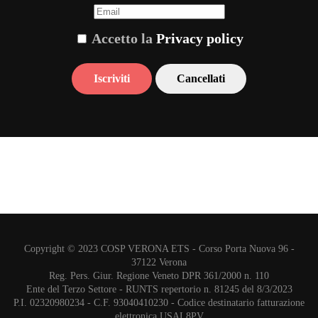
Accetto la
Privacy policy
Copyright © 2023 COSP VERONA ETS - Corso Porta Nuova 96 -
37122 Verona
Reg. Pers. Giur. Regione Veneto DPR 361/2000 n. 110
Ente del Terzo Settore - RUNTS repertorio n. 81245 del 8/3/2023
P.I. 02320980234 - C.F. 93040410230 - Codice destinatario fatturazione
elettronica USAL8PV