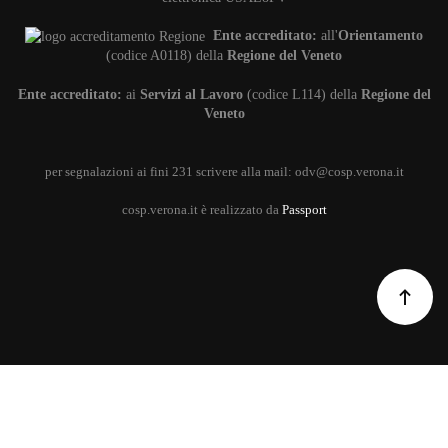
Ente accreditato:
all'
Orientamento
(codice A0118) della
Regione del Veneto
Ente accreditato:
ai
Servizi al Lavoro
(codice L114) della
Regione del
Veneto
per segnalazioni ai fini 231 scrivere alla mail:
odv@cosp.verona.it
cosp.verona.it è realizzato da
Passport