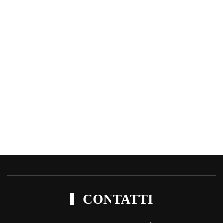
Francesca Zannin
Pedagogista delle relazioni
, accompagno adolescenti,
giovani, adulti e famiglie nei percorsi di crescita personale e
formativa, con particolare attenzione alle relazioni
educative.
Presso COSP Verona ETS sono consulente di orientamento
scolastico e professionale.
CONTATTI