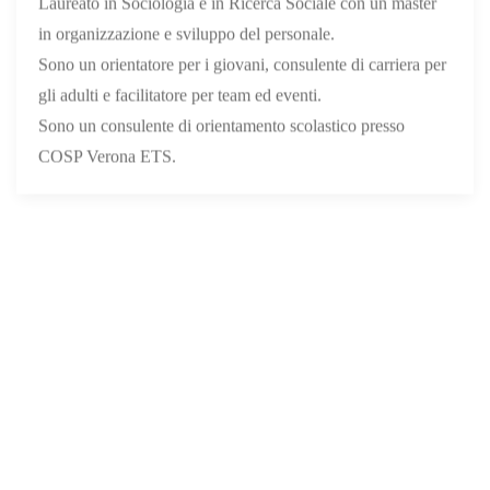
Laureato in Sociologia e in Ricerca Sociale con un master
in organizzazione e sviluppo del personale.
Sono un orientatore per i giovani, consulente di carriera per
gli adulti e facilitatore per team ed eventi.
Sono un consulente di orientamento scolastico presso
COSP Verona ETS.
MARTINA IANNOTTA
Ho una laurea triennale in Scienze della Formazione nelle
organizzazioni, indirizzo psicologico e una laurea
magistrale in Psicologia per la formazione.
Sono una psicologa del lavoro e presso COSP Verona ETS