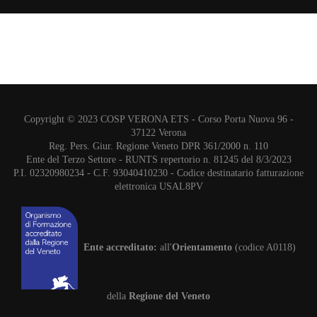
Copyright © 2023 COSP VERONA ETS - Corso Porta Nuova 96 -
37122 Verona
Reg. Pers. Giur. Regione Veneto DPR 361/2000 n. 110
Ente del Terzo Settore - RUNTS repertorio n. 81245 del 8/3/2023
P.I. 02320980234 - C.F. 93040410230 - Codice destinatario fatturazione
elettronica USAL8PV
Ente accreditato:
all'
Orientamento
(codice A0118)
della
Regione del Veneto