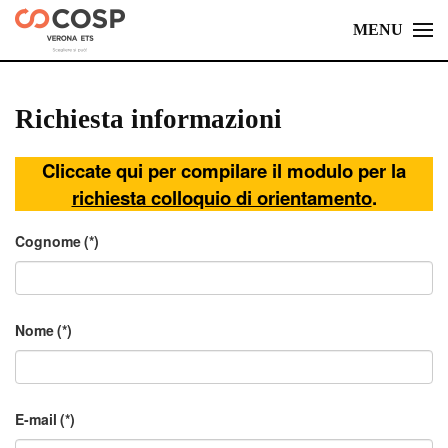
MENU
Skip
to
main
Richiesta informazioni
content
Cliccate qui per compilare il modulo per la
richiesta colloquio di orientamento
.
Cognome
(*)
Nome
(*)
E-mail
(*)