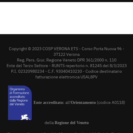
Copyright © 2023 COSP VERONA ETS - Corso Porta Nuova 96 -
37122 Verona
Reg. Pers. Giur. Regione Veneto DPR 361/2000 n. 110
Ente del Terzo Settore - RUNTS repertorio n. 81245 del 8/3/2023
P.I. 02320980234 - C.F. 93040410230 - Codice destinatario
fatturazione elettronica USAL8PV
all'
(codice A0118)
Ente accreditato:
Orientamento
della
Regione del Veneto