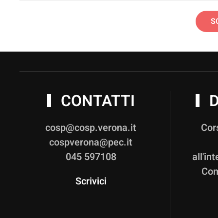
S
CONTATTI
D
cosp@cosp.verona.it
Cor
cospverona@pec.it
045 597108
all'in
Com
Scrivici