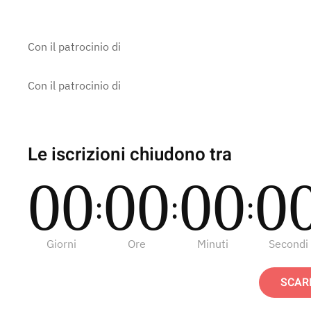
Con il patrocinio di
Con il patrocinio di
Le iscrizioni chiudono tra
0
0
0
0
0
0
0
:
:
:
Giorni
Ore
Minuti
Secondi
SCAR