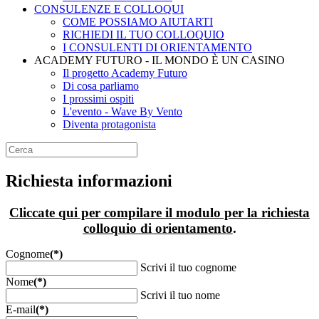
CONSULENZE E COLLOQUI
COME POSSIAMO AIUTARTI
RICHIEDI IL TUO COLLOQUIO
I CONSULENTI DI ORIENTAMENTO
ACADEMY FUTURO - IL MONDO È UN CASINO
Il progetto Academy Futuro
Di cosa parliamo
I prossimi ospiti
L'evento - Wave By Vento
Diventa protagonista
Richiesta informazioni
Cliccate qui per compilare il modulo per la
richiesta
colloquio di orientamento
.
Cognome
(*)
Scrivi il tuo cognome
Nome
(*)
Scrivi il tuo nome
E-mail
(*)