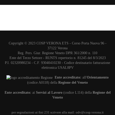
Copyright © 2023 COSP VERONA ETS - Corso Porta Nuova 96 -
37122 Verona
Reg. Pers. Giur. Regione Veneto DPR 361/2000 n. 110
Ente del Terzo Settore - RUNTS repertorio n. 81245 del 8/3/2023
P.I. 02320980234 - C.F. 93040410230 - Codice destinatario fatturazione
elettronica USAL8PV
Ente accreditato:
all'
Orientamento
(codice A0118) della
Regione del Veneto
Ente accreditato:
ai
Servizi al Lavoro
(codice L114) della
Regione del
Veneto
per segnalazioni ai fini 231 scrivere alla mail:
odv@cosp.verona.it