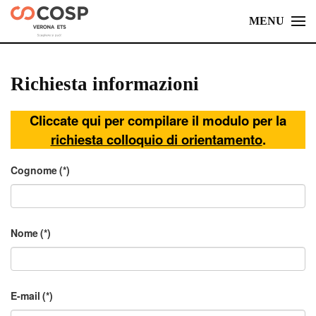
MENU
Skip
to
main
Richiesta informazioni
content
Cliccate qui per compilare il modulo per la
richiesta colloquio di orientamento
.
Cognome
(*)
Nome
(*)
E-mail
(*)