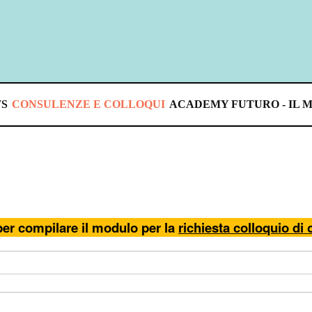
S
CONSULENZE E COLLOQUI
ACADEMY FUTURO - IL 
per compilare il modulo per la
richiesta colloquio di