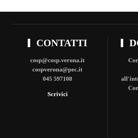
CONTATTI
D
cosp@cosp.verona.it
Cor
cospverona@pec.it
045 597108
all'in
Com
Scrivici