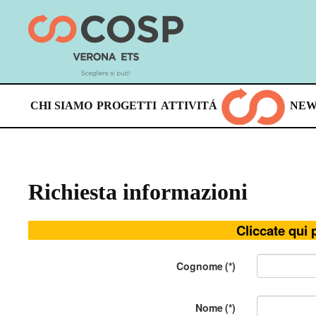
Skip
to
main
content
CHI SIAMO
PROGETTI
ATTIVITÁ
NEW
Richiesta informazioni
Cliccate qui 
Cognome
(*)
Nome
(*)