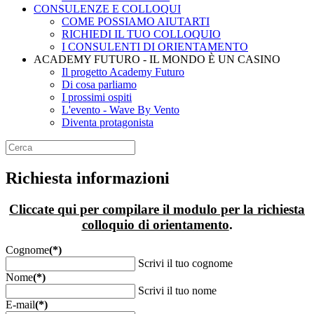
CONSULENZE E COLLOQUI
COME POSSIAMO AIUTARTI
RICHIEDI IL TUO COLLOQUIO
I CONSULENTI DI ORIENTAMENTO
ACADEMY FUTURO - IL MONDO È UN CASINO
Il progetto Academy Futuro
Di cosa parliamo
I prossimi ospiti
L'evento - Wave By Vento
Diventa protagonista
Richiesta informazioni
Cliccate qui per compilare il modulo per la
richiesta
colloquio di orientamento
.
Cognome
(*)
Scrivi il tuo cognome
Nome
(*)
Scrivi il tuo nome
E-mail
(*)