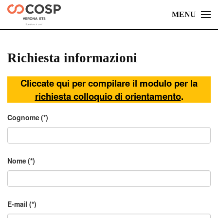
MENU
Skip
to
main
Richiesta informazioni
content
Cliccate qui per compilare il modulo per la
richiesta colloquio di orientamento
.
Cognome
(*)
Nome
(*)
E-mail
(*)