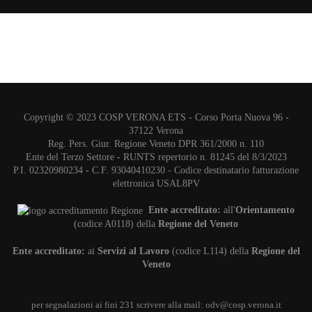
Copyright © 2023 COSP VERONA ETS - Corso Porta Nuova 96 -
37122 Verona
Reg. Pers. Giur. Regione Veneto DPR 361/2000 n. 110
Ente del Terzo Settore - RUNTS repertorio n. 81245 del 8/3/2023
P.I. 02320980234 - C.F. 93040410230 - Codice destinatario fatturazione
elettronica USAL8PV
Ente accreditato:
all'
Orientamento
(codice A0118) della
Regione del Veneto
Ente accreditato:
ai
Servizi al Lavoro
(codice L114) della
Regione del
Veneto
per segnalazioni ai fini 231 scrivere alla mail:
odv@cosp.verona.it