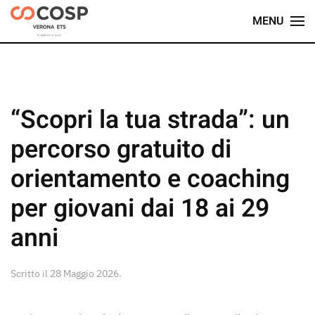
MENU
Skip
to
main
content
“Scopri la tua strada”: un
percorso gratuito di
orientamento e coaching
per giovani dai 18 ai 29
anni
Scritto il
28 Maggio 2026
.