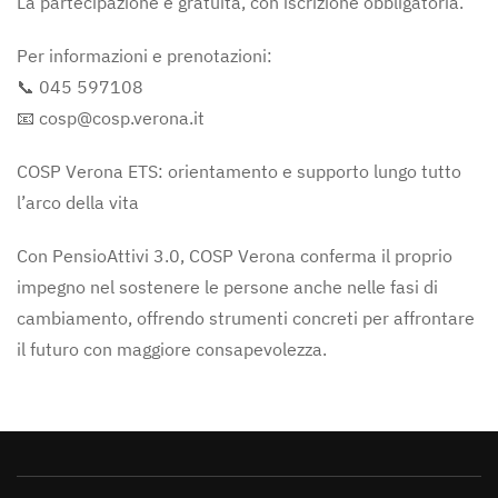
La partecipazione è gratuita, con iscrizione obbligatoria.
Per informazioni e prenotazioni:
📞 045 597108
📧
cosp@cosp.verona.it
COSP Verona ETS: orientamento e supporto lungo tutto
l’arco della vita
Con PensioAttivi 3.0, COSP Verona conferma il proprio
impegno nel sostenere le persone anche nelle fasi di
cambiamento, offrendo strumenti concreti per affrontare
il futuro con maggiore consapevolezza.