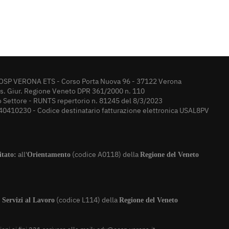
OSP VERONA ETS - Corso Porta Nuova 96 - 37122 Verona
rs. Giur. Regione Veneto DPR 361/2000 n. 110
o Settore - RUNTS repertorio n. 81245 del 8/3/2023
40410230 - Codice destinatario fatturazione elettronica USAL8PV
all'
(codice A0118) della
itato:
Orientamento
Regione del Veneto
i
(codice L114) della
Servizi al Lavoro
Regione del Veneto