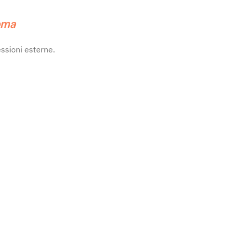
loma
essioni esterne.