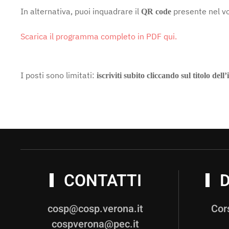
In alternativa, puoi inquadrare il
presente nel vo
QR code
Scarica il programma completo in PDF qui.
I posti sono limitati:
iscriviti subito cliccando sul titolo dell
CONTATTI
D
cosp@cosp.verona.it
Cor
cospverona@pec.it