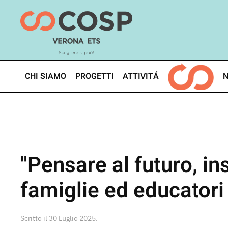
Skip
to
main
content
CHI SIAMO
PROGETTI
ATTIVITÁ
"Pensare al futuro, in
famiglie ed educatori
Scritto il
30 Luglio 2025
.