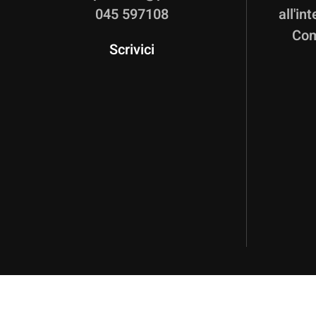
045 597108
all'in
Com
Scrivici