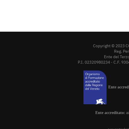
Copyright © 2023 C
Reg. Pe
Ente del Terz
P.I. 02320980234 - C.F. 930
Ente accred
a
Ente accreditato: