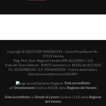
Copyright © 2023 COSP VERONA ETS - Corso Porta Nuova 96 -
37122 Verona
Reg. Pers. Giur. Regione Veneto DPR 361/2000 n. 110
Ente del Terzo Settore - RUNTS repertorio n. 81245 del 8/3/2023
P.I. 02320980234 - C.F. 93040410230 - Codice destinatario
fatturazione elettronica USAL8PV
Ente accreditato:
all'
Orientamento
(codice A0118) della
Regione del Veneto
Ente accreditato:
ai
Servizi al Lavoro
(codice L114) della
Regione
del Veneto