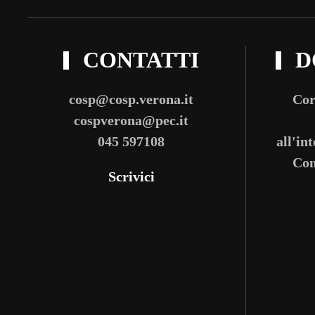
CONTATTI
D
cosp@cosp.verona.it
Cor
cospverona@pec.it
045 597108
all'in
Com
Scrivici