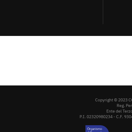
Copyright © 2023 C
Reg. Pe
Ente del Terz
P.I. 02320980234 - C.F. 930