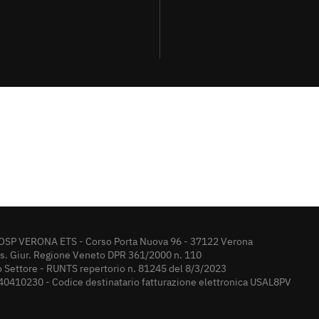
OSP VERONA ETS - Corso Porta Nuova 96 - 37122 Verona
rs. Giur. Regione Veneto DPR 361/2000 n. 110
o Settore - RUNTS repertorio n. 81245 del 8/3/2023
40410230 - Codice destinatario fatturazione elettronica USAL8PV