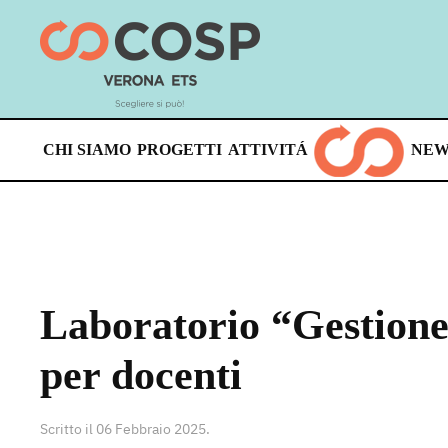
Skip
to
main
content
CHI SIAMO
PROGETTI
ATTIVITÁ
NEW
Laboratorio “Gestione 
per docenti
Scritto il
06 Febbraio 2025
.