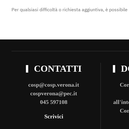
Per qualsiasi difficoltà o richiesta aggiuntiva, è possibil
CONTATTI
D
cosp@cosp.verona.it
Cor
cospverona@pec.it
045 597108
all'in
Com
Scrivici