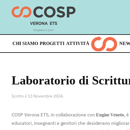
Skip
to
main
content
CHI SIAMO
PROGETTI
ATTIVITÁ
NEW
Laboratorio di Scrittu
Scritto il
13 Novembre 2024
.
COSP Verona ETS, in collaborazione con
, è
Engim Veneto
educatori, insegnanti e genitori che desiderano migliorar