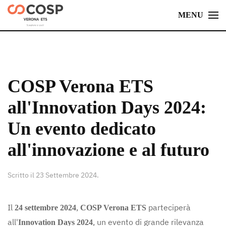
MENU
Skip
to
main
content
COSP Verona ETS
all'Innovation Days 2024:
Un evento dedicato
all'innovazione e al futuro
Scritto il
23 Settembre 2024
.
Il
,
parteciperà
24 settembre 2024
COSP Verona ETS
all'
, un evento di grande rilevanza
Innovation Days 2024