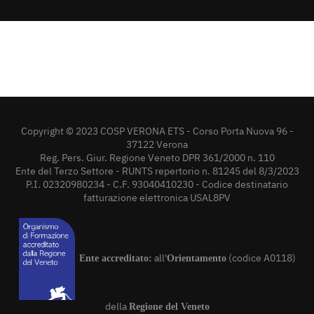
Copyright © 2023 COSP VERONA ETS - Corso Porta Nuova 96 -
37122 Verona
Reg. Pers. Giur. Regione Veneto DPR 361/2000 n. 110
Ente del Terzo Settore - RUNTS repertorio n. 81245 del 8/3/2023
P.I. 02320980234 - C.F. 93040410230 - Codice destinatario
fatturazione elettronica USAL8PV
all'
(codice A0118)
Ente accreditato:
Orientamento
della
Regione del Veneto