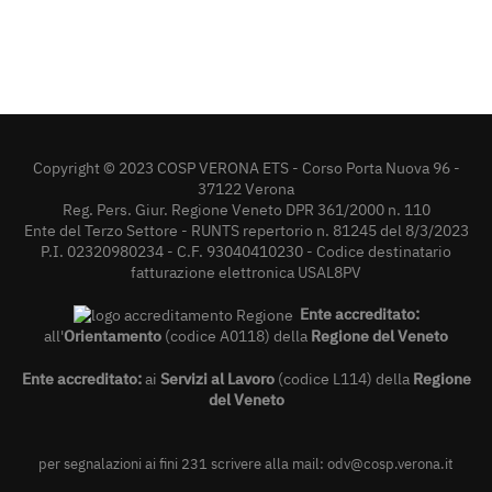
Copyright © 2023 COSP VERONA ETS - Corso Porta Nuova 96 -
37122 Verona
Reg. Pers. Giur. Regione Veneto DPR 361/2000 n. 110
Ente del Terzo Settore - RUNTS repertorio n. 81245 del 8/3/2023
P.I. 02320980234 - C.F. 93040410230 - Codice destinatario
fatturazione elettronica USAL8PV
Ente accreditato:
all'
Orientamento
(codice A0118) della
Regione del Veneto
Ente accreditato:
ai
Servizi al Lavoro
(codice L114) della
Regione
del Veneto
per segnalazioni ai fini 231 scrivere alla mail:
odv@cosp.verona.it