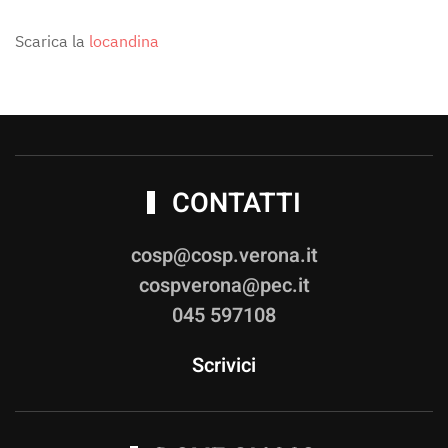
Scarica la
locandina
CONTATTI
cosp@cosp.verona.it
cospverona@pec.it
045 597108
Scrivici