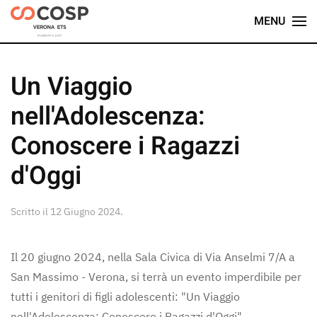
MENU
Skip
to
main
Un Viaggio
content
nell'Adolescenza:
Conoscere i Ragazzi
d'Oggi
Scritto il
12 Giugno 2024
.
Il 20 giugno 2024, nella Sala Civica di Via Anselmi 7/A a
San Massimo - Verona, si terrà un evento imperdibile per
tutti i genitori di figli adolescenti: "Un Viaggio
nell'Adolescenza: Conoscere i Ragazzi d'Oggi".