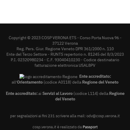
Copyright © 2023 COSP VERONA ETS - Corso Porta Nuova 96 -
37122 Verona
Reg. Pers. Giur. Regione Veneto DPR 361/2000 n. 110
Ente del Terzo Settore - RUNTS repertorio n. 81245 del 8/3/2023
P.I. 02320980234 - C.F. 93040410230 - Codice destinatario
fatturazione elettronica USAL8PV
Ente accreditato:
all'
Orientamento
(codice A0118) della
Regione del Veneto
Ente accreditato:
ai
Servizi al Lavoro
(codice L114) della
Regione
del Veneto
per segnalazioni ai fini 231 scrivere alla mail:
odv@cosp.verona.it
cosp.verona.it è realizzato da
Passport