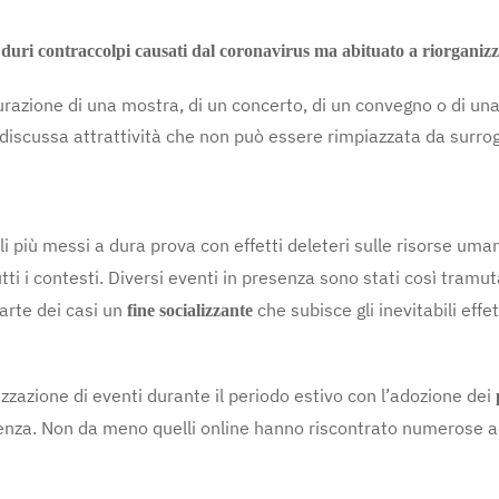
 duri contraccolpi causati dal coronavirus ma abituato a riorganizz
ugurazione di una mostra, di un concerto, di un convegno o di una 
ndiscussa attrattività che non può essere rimpiazzata da surrog
li più messi a dura prova con effetti deleteri sulle risorse um
ti i contesti. Diversi eventi in presenza sono stati così tramut
parte dei casi un
che subisce gli inevitabili effe
fine socializzante
zzazione di eventi durante il periodo estivo con l’adozione dei
tenza. Non da meno quelli online hanno riscontrato numerose a