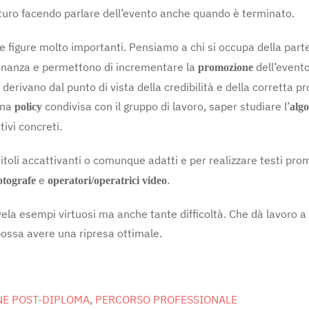
uro facendo parlare dell’evento anche quando è terminato.
tre figure molto importanti. Pensiamo a chi si occupa della part
onanza e permettono di incrementare la
dell’event
promozione
vano dal punto di vista della credibilità e della corretta prom
una
condivisa con il gruppo di lavoro, saper studiare l’
policy
alg
ivi concreti.
titoli accattivanti o comunque adatti e per realizzare testi pro
e
.
fotografe
operatori/operatrici video
ivela esempi virtuosi ma anche tante difficoltà. Che dà lavoro
possa avere una ripresa ottimale.
E POST-DIPLOMA
,
PERCORSO PROFESSIONALE