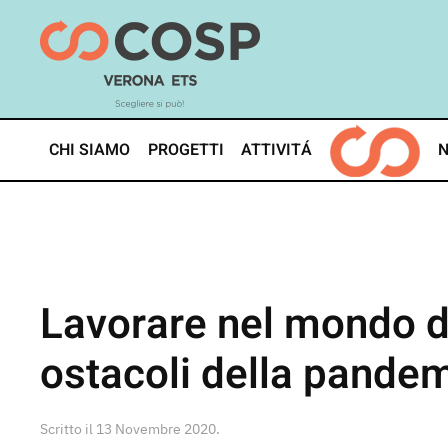
Skip
to
main
content
CHI SIAMO
PROGETTI
ATTIVITÁ
Lavorare nel mondo deg
ostacoli della pande
Scritto il
13 Novembre 2020
.