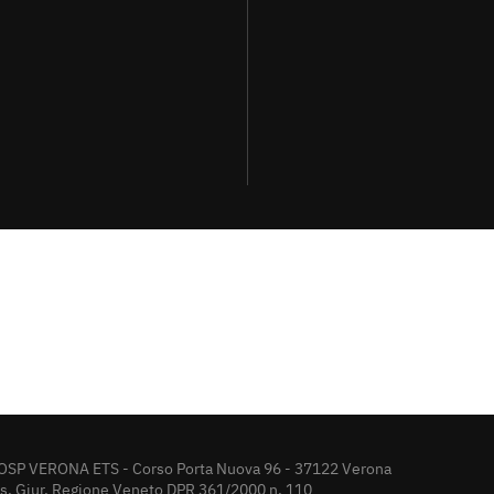
OSP VERONA ETS - Corso Porta Nuova 96 - 37122 Verona
rs. Giur. Regione Veneto DPR 361/2000 n. 110