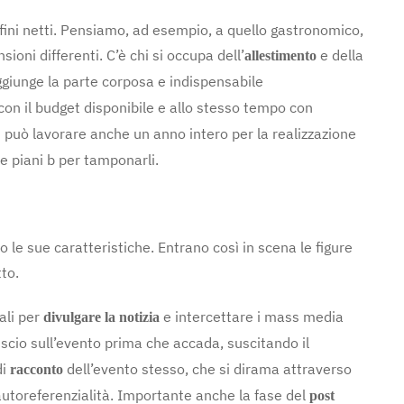
nfini netti. Pensiamo, ad esempio, a quello gastronomico,
ioni differenti. C’è chi si occupa dell’
e della
allestimento
aggiunge la parte corposa e indispensabile
 con il budget disponibile e allo stesso tempo con
 Si può lavorare anche un anno intero per la realizzazione
e piani b per tamponarli.
le sue caratteristiche. Entrano così in scena le figure
to.
tali per
e intercettare i mass media
divulgare la notizia
uscio sull’evento prima che accada, suscitando il
di
dell’evento stesso, che si dirama attraverso
racconto
 autoreferenzialità. Importante anche la fase del
post