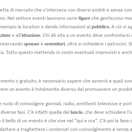
fetta di mercato che s’interseca con diversi ambiti e senza co
ismo. Nel settore eventi lavorano varie
che gestiscono mans
figure
 esempio la location o dando informazioni al
A ciò si 
pubblico.
e all’
. Chi dà vita a un evento deve confrontarsi
azione
ideazione
 ricercando
e
, oltre a richiedere i patrocini.
sponsor
sostenitori
ata. Tutto questo mettendo in conto eventuali imprevisti e anch
mento o gratuito, è necessario sapere che avverrà e quali sono 
ere un evento è totalmente diverso dal promuovere un prodot
 ruolo di coinvolgere giornali, radio, emittenti televisive e por
diverse fasi. C’è infatti quella del
, che deve schiudere l’
lancio
l bello di un evento è che vive nel “qui e ora”. C’è poi la fase 
iù adattare a traghettare i contenuti con coinvolgimento e senza