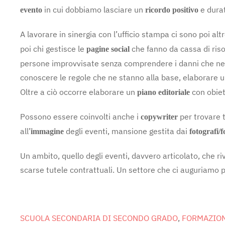
in cui dobbiamo lasciare un
e durat
evento
ricordo positivo
A lavorare in sinergia con l’ufficio stampa ci sono poi al
poi chi gestisce le
che fanno da cassa di ris
pagine social
persone improvvisate senza comprendere i danni che ne deri
conoscere le regole che ne stanno alla base, elaborare 
Oltre a ciò occorre elaborare un
con obiett
piano editoriale
Possono essere coinvolti anche i
per trovare 
copywriter
all’
degli eventi, mansione gestita dai
immagine
fotografi/
Un ambito, quello degli eventi, davvero articolato, che r
scarse tutele contrattuali. Un settore che ci auguriamo 
SCUOLA SECONDARIA DI SECONDO GRADO
,
FORMAZION