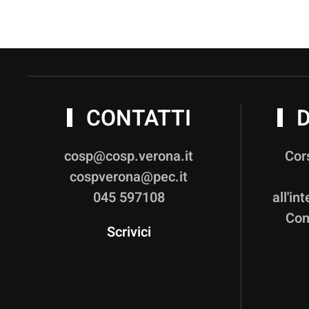
CONTATTI
D
cosp@cosp.verona.it
Cor
cospverona@pec.it
045 597108
all'in
Com
Scrivici