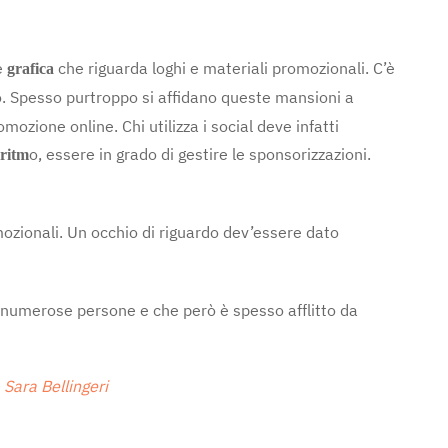
e
che riguarda loghi e materiali promozionali. C’è
grafica
o. Spesso purtroppo si affidano queste mansioni a
ozione online. Chi utilizza i social deve infatti
o, essere in grado di gestire le sponsorizzazioni.
oritm
mozionali. Un occhio di riguardo dev’essere dato
 a numerose persone e che però è spesso afflitto da
Sara Bellingeri