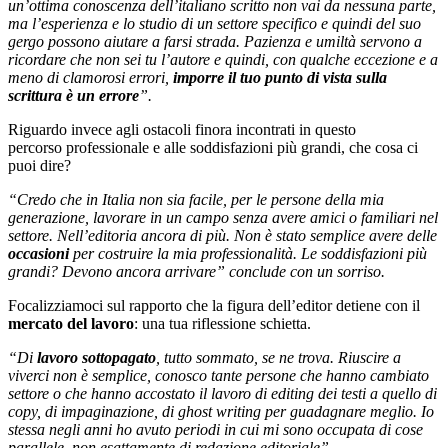
un’ottima conoscenza dell’italiano scritto non vai da nessuna parte,
ma l’esperienza e lo studio di un settore specifico e quindi del suo
gergo possono aiutare a farsi strada. Pazienza e umiltà servono a
ricordare che non sei tu l’autore e quindi, con qualche eccezione e a
meno di clamorosi errori,
imporre il tuo punto di vista sulla
scrittura è un errore
”.
Riguardo invece agli ostacoli finora incontrati in questo
percorso professionale e alle soddisfazioni più grandi, che cosa ci
puoi dire?
“Credo che in Italia non sia facile, per le persone della mia
generazione, lavorare in un campo senza avere amici o familiari nel
settore. Nell’editoria ancora di più. Non è stato semplice avere delle
occasioni
per costruire la mia professionalità. Le soddisfazioni più
grandi? Devono ancora arrivare” conclude con un sorriso.
Focalizziamoci sul rapporto che la figura dell’editor detiene con il
mercato del lavoro
: una tua riflessione schietta.
“Di
lavoro sottopagato
, tutto sommato, se ne trova. Riuscire a
viverci non è semplice, conosco tante persone che hanno cambiato
settore o che hanno accostato il lavoro di editing dei testi a quello di
copy, di impaginazione, di ghost writing per guadagnare meglio. Io
stessa negli anni ho avuto periodi in cui mi sono occupata di cose
parallele, non esattamente di redazione editoriale”.