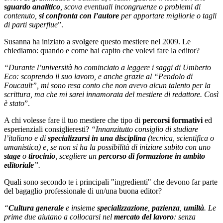
sguardo analitico
, scova eventuali incongruenze o problemi di
contenuto,
si confronta con l’autore
per apportare migliorie o tagli
di parti superflue
”.
Susanna ha iniziato a svolgere questo mestiere nel 2009. Le
chiediamo: quando e come hai capito che volevi fare la editor?
“Durante l’università ho cominciato a leggere i saggi di Umberto
Eco: scoprendo il suo lavoro, e anche grazie al “Pendolo di
Foucault”, mi sono resa conto che non avevo alcun talento per la
scrittura, ma che mi sarei innamorata del mestiere di redattore. Così
è stato
”.
A chi volesse fare il tuo mestiere che tipo di
percorsi formativi
ed
esperienziali consiglieresti?
“Innanzitutto consiglio di studiare
l’italiano e di
specializzarsi in una disciplina
(tecnica, scientifica o
umanistica) e, se non si ha la possibilità di iniziare subito con uno
stage
o
tirocinio
, scegliere un
percorso di formazione in ambito
editoriale
”.
Quali sono secondo te i principali "ingredienti" che devono far parte
del bagaglio professionale di un/una buona editor?
“
Cultura generale
e insieme
specializzazione
,
pazienza
,
umiltà
. Le
prime due aiutano a collocarsi nel
mercato del lavoro
: senza