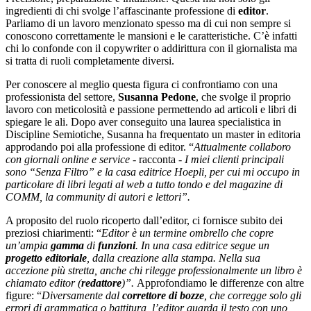
ingredienti di chi svolge l’affascinante professione di
editor
.
Parliamo di un lavoro menzionato spesso ma di cui non sempre si
conoscono correttamente le mansioni e le caratteristiche. C’è infatti
chi lo confonde con il copywriter o addirittura con il giornalista ma
si tratta di ruoli completamente diversi.
Per conoscere al meglio questa figura ci confrontiamo con una
professionista del settore,
Susanna Pedone
, che svolge il proprio
lavoro con meticolosità e passione permettendo ad articoli e libri di
spiegare le ali. Dopo aver conseguito una laurea specialistica in
Discipline Semiotiche, Susanna ha frequentato un master in editoria
approdando poi alla professione di editor. “
Attualmente collaboro
con giornali online e service
- racconta -
I miei clienti principali
sono “Senza Filtro” e la casa editrice Hoepli, per cui mi occupo in
particolare di libri legati al web a tutto tondo e del magazine di
COMM, la community di autori e lettori”.
A proposito del ruolo ricoperto dall’editor, ci fornisce subito dei
preziosi chiarimenti: “
Editor è un termine ombrello che copre
un’ampia
gamma
di
funzioni
. In una casa editrice segue un
progetto editoriale
, dalla creazione alla stampa. Nella sua
accezione più stretta, anche chi rilegge professionalmente un libro è
chiamato editor (
redattore
)”.
Approfondiamo le differenze con altre
figure: “
Diversamente dal
correttore di bozze
, che corregge solo gli
errori di grammatica o battitura, l’editor guarda il testo con uno