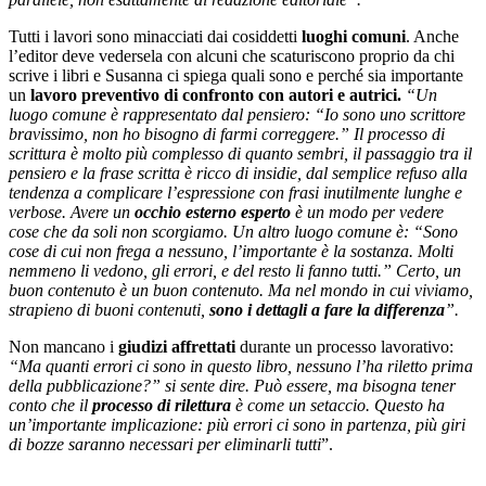
Tutti i lavori sono minacciati dai cosiddetti
luoghi comuni
. Anche
l’editor deve vedersela con alcuni che scaturiscono proprio da chi
scrive i libri e Susanna ci spiega quali sono e perché sia importante
un
lavoro preventivo di confronto con autori e autrici.
“Un
luogo comune è rappresentato dal pensiero:
“Io sono uno scrittore
bravissimo, non ho bisogno di farmi correggere.” Il processo di
scrittura è molto più complesso di quanto sembri, il passaggio tra il
pensiero e la frase scritta è ricco di insidie, dal semplice refuso alla
tendenza a complicare l’espressione con frasi inutilmente lunghe e
verbose. Avere un
occhio esterno esperto
è un modo per vedere
cose che da soli non scorgiamo. Un altro luogo comune è: “Sono
cose di cui non frega a nessuno, l’importante è la sostanza. Molti
nemmeno li vedono, gli errori, e del resto li fanno tutti.” Certo, un
buon contenuto è un buon contenuto. Ma nel mondo in cui viviamo,
strapieno di buoni contenuti,
sono i dettagli a fare la differenza
”.
Non mancano i
giudizi affrettati
durante un processo lavorativo:
“Ma quanti errori ci sono in questo libro, nessuno l’ha riletto prima
della pubblicazione?” si sente dire. Può essere, ma bisogna tener
conto che il
processo di rilettura
è come un setaccio. Questo ha
un’importante implicazione: più errori ci sono in partenza, più giri
di bozze saranno necessari per eliminarli tutti
”.