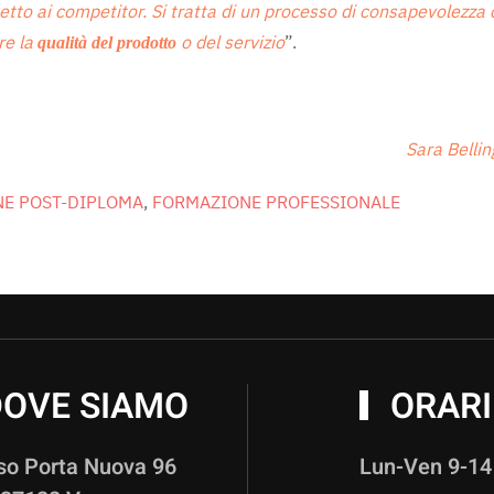
spetto ai competitor. Si tratta di un processo di consapevolez
re la
o del servizio
”.
qualità del prodotto
Sara Bellinger
E POST-DIPLOMA
,
FORMAZIONE PROFESSIONALE
OVE SIAMO
ORARI
so Porta Nuova 96
Lun-Ven 9-14