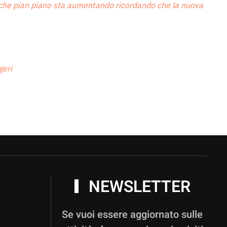
za che pian piano sta aumentando ricordando che la nuova
i
NEWSLETTER
Se vuoi essere aggiornato sulle