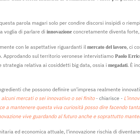
sta parola magari solo per condire discorsi insipidi o riempire
 voglia di parlare di
concretamente diventa forte, 
innovazione
mente con le aspettative riguardanti il
, ci c
mercato del lavoro
olo. Approdando sul territorio veronese intervistiamo
Paolo Erric
 strategia relativa ai cosiddetti big data, ossia i
. È i
megadati
ingredienti che possono definire un’impresa realmente innovati
 alcuni mercati o sei innovativo o sei finito
- chiarisce -
L’innov
sce a mantenere questa viva curiosità posso dire facendo tant
 L’innovazione vive guardando al futuro anche e soprattutto man
ria ed economica attuale, l’innovazione rischia di diventare u