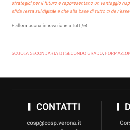
strategici per il futuro e rappresentano un vantaggio ri
sfida resta sul
e che alla base di tutto ci dev’esse
digitale
E allora buona innovazione a tutti/e!
SCUOLA SECONDARIA DI SECONDO GRADO
,
FORMAZION
CONTATTI
D
cosp@cosp.verona.it
Cor