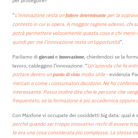
per proseguire?
“
L’innovazione resta un
per la sopravv
fattore determinante
contesto in cui si opera. A maggior ragione adesso, chi s
potrà permettere velocemente questa cosa e chi meno
quindi per me l’innovazione resta un’opportunità
”.
Parliamo di
e
, chiedendoci se la form
giovani
innovazione
lavoro, caldeggino l’innovazione. “
Un’azienda che fa entr
portare dentro un
molto utile
- evidenzia Pa
punto di vista
mercati e come i consumatori decidono. Ne ho conferma p
interessante. Posso inoltre dire che le persone che veng
frequentato, se la formazione è più accademica oppure c
Con Maxfone vi occupate dei cosiddetti big data: qual è s
perché quando sei troppo innovativo rischi di essere trop
fa era una cosa considerata più complessa. La stessa inte