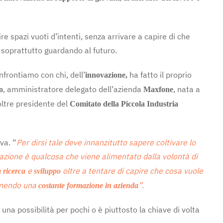
 spazi vuoti d’intenti, senza arrivare a capire di che
soprattutto guardando al futuro.
onfrontiamo con chi, dell’
ha fatto il proprio
innovazione,
, amministratore delegato dell’azienda
, nata a
o
Maxfone
noltre presidente del
Comitato della Piccola Industria
va. “
Per dirsi tale deve innanzitutto sapere coltivare lo
azione è qualcosa che viene alimentato dalla volontà di
a
e
oltre a tentare di capire che cosa vuole
ricerca
sviluppo
tenendo una
”.
costante formazione in azienda
na possibilità per pochi o è piuttosto la chiave di volta