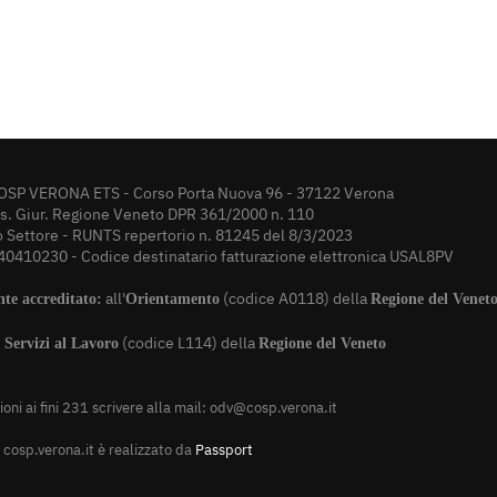
OSP VERONA ETS - Corso Porta Nuova 96 - 37122 Verona
rs. Giur. Regione Veneto DPR 361/2000 n. 110
o Settore - RUNTS repertorio n. 81245 del 8/3/2023
40410230 - Codice destinatario fatturazione elettronica USAL8PV
all'
(codice A0118) della
nte accreditato:
Orientamento
Regione del Venet
i
(codice L114) della
Servizi al Lavoro
Regione del Veneto
oni ai fini 231 scrivere alla mail:
odv@cosp.verona.it
cosp.verona.it è realizzato da
Passport