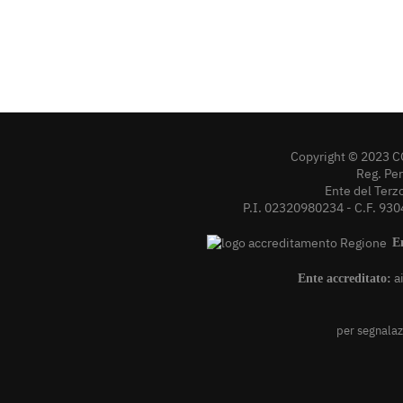
Copyright © 2023 C
Reg. Pe
Ente del Terz
P.I. 02320980234 - C.F. 930
E
a
Ente accreditato:
per segnalazi