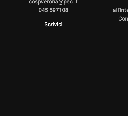
cospverona@pec.it
045 597108
all'in
Com
Scrivici