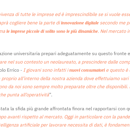
ivenza di tutte le imprese ed è imprescindibile se si vuole e
aprà cogliere bene la parte di
secondo me può
innovazione digitale
 ma
. Nel mercato i
le imprese piccole di solito sono le più dinamiche
azione universitaria prepari adeguatamente su questo fronte e 
are nel suo contesto un neolaureato, a prescindere dalle comp
olo Errico -
I giovani sono infatti i
e questo è 
nuovi consumatori
roprio all’interno della nostra azienda dove effettuiamo vari 
ono da noi sono sempre molto preparate oltre che disponibili. 
he punta all’operatività
”.
tata la sfida più grande affrontata finora nel rapportarsi con 
po avanti rispetto al mercato. Oggi in particolare con la pand
lligenza artificiale per lavorare necessita di dati, è fondament