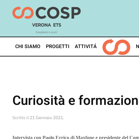
Skip
to
main
content
CHI SIAMO
PROGETTI
ATTIVITÁ
Curiosità e formazione
Scritto il
21 Gennaio 2021
.
Intervista con Paolo Errico di Maxfone e presidente del Comi