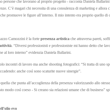
o persone che lavorano al proprio progetto - racconta Daniela Ballarini 
enze. C’è magari chi necessita di una consulenza di marketing e allora c
che promuove le figure all’interno. Il mio intento era proprio quello di
Palazzo Camozzini è la forte
presenza artistica
che attraversa pareti, soff
ttività
. “Diversi professionisti e professioniste mi hanno detto che lavo
ne al loro interno” evidenzia Daniela Ballarini.
lo incontri di lavoro ma anche shooting fotografici: “Si tratta di uno sp
a accadendo: anche così sono scaturite nuove sinergie”.
quella che punta all’accoglienza della presenza valorizzando allo stess
to modo così coeso - Si creano sia relazioni umane che di business” spi
ll’olio evo