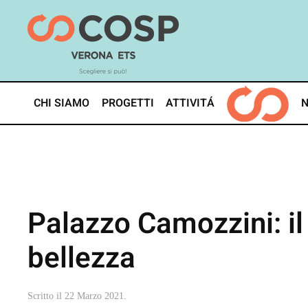
Skip
to
main
content
CHI SIAMO
PROGETTI
ATTIVITÁ
Palazzo Camozzini: i
bellezza
Scritto il
22 Marzo 2021
.