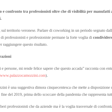
 confronto tra professionisti oltre che di visibilità per manufatti a
.
g
sul territorio veronese. Parlare di coworking in un periodo segnato dal
 di professionisti e professioniste permane la forte voglia di
condivider
r raggiungere questo risultato.
razioni
ti e persone, mi rende felice sapere che questo accada” racconta con en
www.palazzocamozzini.com
).
zzini è una suggestiva dimora cinquecentesca che mette a disposizione 
fine del 2019, prima dello scoccare della pandemia che rappresenta tutt
beri professionisti che da aziende ma è la voglia trasversale di confron