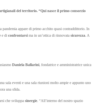
rtigianali del territorio. “Qui nasce il primo consorzio
la pandemia appare di primo acchito quasi contraddittorio. In
e
e di
confrontarsi
ma in un’ottica di rinnovata
sicurezza
. A
tusiasmo
Daniela Ballarini
, fondatrice e amministratrice unica
una sala eventi e una sala riunioni molto ampie e appunto uno
ora una sfida.
tarsi che sviluppa
sinergie
. “All’interno del nostro spazio