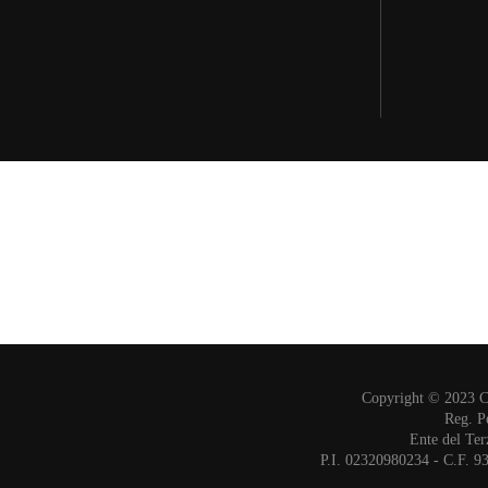
Copyright © 2023 
Reg. P
Ente del Ter
P.I. 02320980234 - C.F. 9