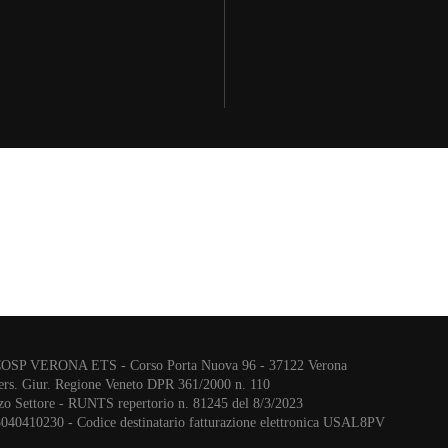
COSP VERONA ETS - Corso Porta Nuova 96 - 37122 Verona
ers. Giur. Regione Veneto DPR 361/2000 n. 110
zo Settore - RUNTS repertorio n. 81245 del 8/3/2023
3040410230 - Codice destinatario fatturazione elettronica USAL8PV