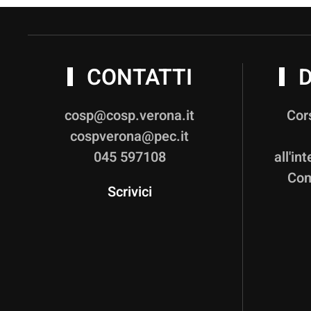
CONTATTI
D
cosp@cosp.verona.it
Cor
cospverona@pec.it
045 597108
all'in
Com
Scrivici