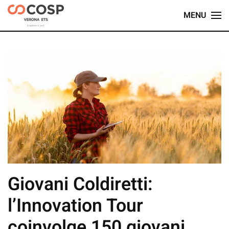
MENU
Skip
to
main
content
Giovani Coldiretti:
l’Innovation Tour
coinvolge 150 giovani