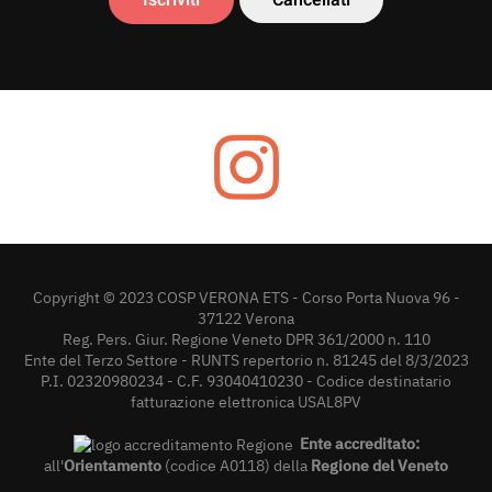
Copyright © 2023 COSP VERONA ETS - Corso Porta Nuova 96 -
37122 Verona
Reg. Pers. Giur. Regione Veneto DPR 361/2000 n. 110
Ente del Terzo Settore - RUNTS repertorio n. 81245 del 8/3/2023
P.I. 02320980234 - C.F. 93040410230 - Codice destinatario
fatturazione elettronica USAL8PV
Ente accreditato:
all'
Orientamento
(codice A0118) della
Regione del Veneto