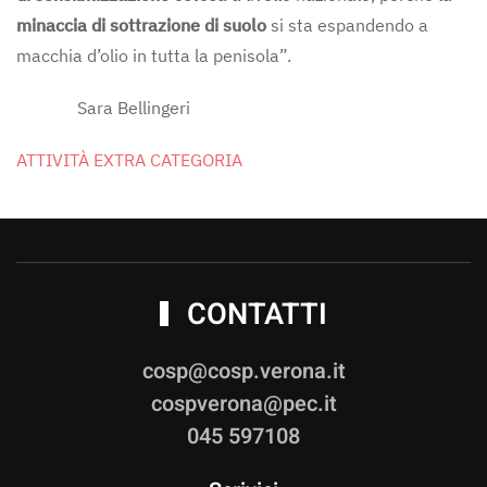
minaccia di sottrazione di suolo
si sta espandendo a
macchia d’olio in tutta la penisola”.
Sara Bellingeri
ATTIVITÀ EXTRA CATEGORIA
CONTATTI
cosp@cosp.verona.it
cospverona@pec.it
045 597108