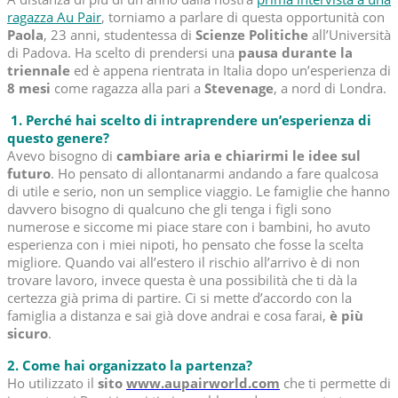
ragazza Au Pair
, torniamo a parlare di questa opportunità con
Paola
, 23 anni, studentessa di
Scienze Politiche
all’Università
di Padova. Ha scelto di prendersi una
pausa durante la
triennale
ed è appena rientrata in Italia dopo un’esperienza di
8 mesi
come ragazza alla pari a
Stevenage
, a nord di Londra.
1. Perché hai scelto di intraprendere un’esperienza di
questo genere?
Avevo bisogno di
cambiare aria e chiarirmi le idee sul
futuro
. Ho pensato di allontanarmi andando a fare qualcosa
di utile e serio, non un semplice viaggio. Le famiglie che hanno
davvero bisogno di qualcuno che gli tenga i figli sono
numerose e siccome mi piace stare con i bambini, ho avuto
esperienza con i miei nipoti, ho pensato che fosse la scelta
migliore. Quando vai all’estero il rischio all’arrivo è di non
trovare lavoro, invece questa è una possibilità che ti dà la
certezza già prima di partire. Ci si mette d’accordo con la
famiglia a distanza e sai già dove andrai e cosa farai,
è più
sicuro
.
2. Come hai organizzato la partenza?
Ho utilizzato il
sito
www.aupairworld.com
che ti permette di