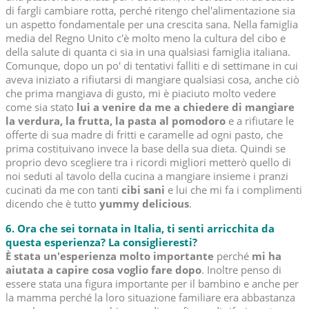
di fargli cambiare rotta, perché ritengo chel'alimentazione sia
un aspetto fondamentale per una crescita sana. Nella famiglia
media del Regno Unito c'è molto meno la cultura del cibo e
della salute di quanta ci sia in una qualsiasi famiglia italiana.
Comunque, dopo un po' di tentativi falliti e di settimane in cui
aveva iniziato a rifiutarsi di mangiare qualsiasi cosa, anche ciò
che prima mangiava di gusto, mi è piaciuto molto vedere
come sia stato
lui a venire da me a chiedere di mangiare
la verdura, la frutta, la pasta al pomodoro
e a rifiutare le
offerte di sua madre di fritti e caramelle ad ogni pasto, che
prima costituivano invece la base della sua dieta. Quindi se
proprio devo scegliere tra i ricordi migliori metterò quello di
noi seduti al tavolo della cucina a mangiare insieme i pranzi
cucinati da me con tanti
cibi sani
e lui che mi fa i complimenti
dicendo che è tutto
yummy delicious
.
6. Ora che sei tornata in Italia, ti senti arricchita da
questa esperienza? La consiglieresti?
È stata un'esperienza molto importante
perché
mi ha
aiutata a capire cosa voglio fare dopo
. Inoltre penso di
essere stata una figura importante per il bambino e anche per
la mamma perché la loro situazione familiare era abbastanza