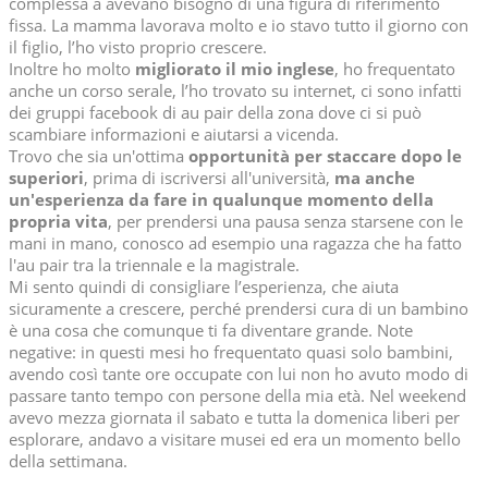
complessa a avevano bisogno di una figura di riferimento
fissa. La mamma lavorava molto e io stavo tutto il giorno con
il figlio, l’ho visto proprio crescere.
Inoltre ho molto
migliorato il mio inglese
, ho frequentato
anche un corso serale, l’ho trovato su internet, ci sono infatti
dei gruppi facebook di au pair della zona dove ci si può
scambiare informazioni e aiutarsi a vicenda.
Trovo che sia un'ottima
opportunità per staccare dopo le
superiori
, prima di iscriversi all'università,
ma anche
un'esperienza da fare in qualunque momento della
propria vita
, per prendersi una pausa senza starsene con le
mani in mano, conosco ad esempio una ragazza che ha fatto
l'au pair tra la triennale e la magistrale.
Mi sento quindi di consigliare l’esperienza, che aiuta
sicuramente a crescere, perché prendersi cura di un bambino
è una cosa che comunque ti fa diventare grande. Note
negative: in questi mesi ho frequentato quasi solo bambini,
avendo così tante ore occupate con lui non ho avuto modo di
passare tanto tempo con persone della mia età. Nel weekend
avevo mezza giornata il sabato e tutta la domenica liberi per
esplorare, andavo a visitare musei ed era un momento bello
della settimana.