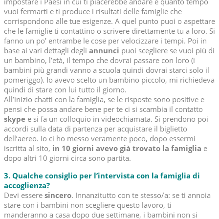
impostare i Paesi in cui ti piacerebbe andare e quanto tempo
vuoi fermarti e ti produce i risultati delle famiglie che
corrispondono alle tue esigenze. A quel punto puoi o aspettare
che le famiglie ti contattino o scrivere direttamente tu a loro. Si
fanno un po’ entrambe le cose per velocizzare i tempi. Poi in
base ai vari dettagli degli
annunci
puoi scegliere se vuoi più di
un bambino, l’età, il tempo che dovrai passare con loro (i
bambini più grandi vanno a scuola quindi dovrai starci solo il
pomeriggo). Io avevo scelto un bambino piccolo, mi richiedeva
quindi di stare con lui tutto il giorno.
All’inizio chatti con la famiglia, se le risposte sono positive e
pensi che possa andare bene per te ci si scambia il contatto
skype
e si fa un colloquio in videochiamata. Si prendono poi
accordi sulla data di partenza per acquistare il biglietto
dell’aereo. Io ci ho messo veramente poco, dopo essermi
iscritta al sito,
in 10 giorni avevo già trovato la famiglia
e
dopo altri 10 giorni circa sono partita.
3. Qualche consiglio per l’intervista con la famiglia di
accoglienza?
Devi essere
sincero
. Innanzitutto con te stesso/a: se ti annoia
stare con i bambini non scegliere questo lavoro, ti
manderanno a casa dopo due settimane, i bambini non si