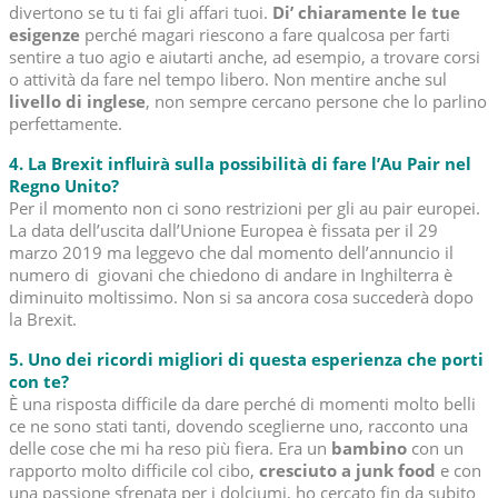
divertono se tu ti fai gli affari tuoi.
Di’ chiaramente le tue
esigenze
perché magari riescono a fare qualcosa per farti
sentire a tuo agio e aiutarti anche, ad esempio, a trovare corsi
o attività da fare nel tempo libero. Non mentire anche sul
livello di inglese
, non sempre cercano persone che lo parlino
perfettamente.
4. La Brexit influirà sulla possibilità di fare l’Au Pair nel
Regno Unito?
Per il momento non ci sono restrizioni per gli au pair europei.
La data dell’uscita dall’Unione Europea è fissata per il 29
marzo 2019 ma leggevo che dal momento dell’annuncio il
numero di giovani che chiedono di andare in Inghilterra è
diminuito moltissimo. Non si sa ancora cosa succederà dopo
la Brexit.
5. Uno dei ricordi migliori di questa esperienza che porti
con te?
È una risposta difficile da dare perché di momenti molto belli
ce ne sono stati tanti, dovendo sceglierne uno, racconto una
delle cose che mi ha reso più fiera.
Era un
bambino
con un
rapporto molto difficile col cibo,
cresciuto a junk food
e con
una passione sfrenata per i dolciumi, ho cercato fin da subito