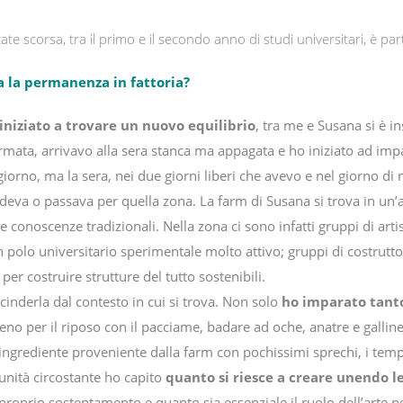
tate scorsa, tra il primo e il secondo anno di studi universitari, è pa
 la permanenza in fattoria?
iniziato a trovare un nuovo equilibrio
, tra me e Susana si è in
rmata, arrivavo alla sera stanca ma appagata e ho iniziato ad impa
iorno, ma la sera, nei due giorni liberi che avevo e nel giorno 
iedeva o passava per quella zona. La farm di Susana si trova in un’a
e conoscenze tradizionali. Nella zona ci sono infatti gruppi di art
 un polo universitario sperimentale molto attivo; gruppi di costrut
 per costruire strutture del tutto sostenibili.
cinderla dal contesto in cui si trova. Non solo
ho imparato tanto
erreno per il riposo con il pacciame, badare ad oche, anatre e galli
i ingrediente proveniente dalla farm con pochissimi sprechi, i tem
unità circostante ho capito
quanto si riesce a creare unendo l
roprio sostentamento e quanto sia essenziale il ruolo dell’arte nel