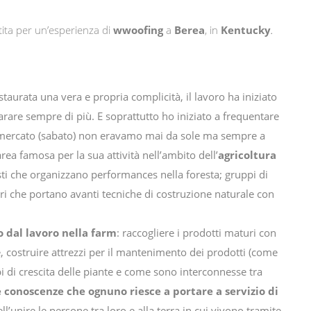
rtita per un’esperienza di
wwoofing
a
Berea
, in
Kentucky
.
staurata una vera e propria complicità, il lavoro ha iniziato
rare sempre di più. E soprattutto ho iniziato a frequentare
di mercato (sabato) non eravamo mai da sole ma sempre a
rea famosa per la sua attività nell’ambito dell’
agricoltura
isti che organizzano performances nella foresta; gruppi di
tori che portano avanti tecniche di costruzione naturale con
 dal lavoro nella farm
: raccogliere i prodotti maturi con
ne, costruire attrezzi per il mantenimento dei prodotti (come
pi di crescita delle piante e come sono interconnesse tra
e conoscenze che ognuno riesce a portare a servizio di
l’unire le persone tra loro e alla terra in cui vivono tramite