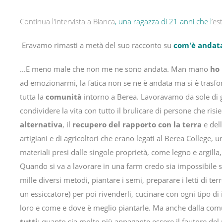
Continua l'intervista a Bianca
, una ragazza di 21 anni che l
’es
Eravamo rimasti a metà del suo racconto su
com'è andata
...E meno male che non me ne sono andata. Man mano
ho 
ad emozionarmi, la fatica non se ne è andata ma si è trasfo
tutta la
comunità
intorno a Berea. Lavoravamo da sole di g
condividere la vita con tutto il brulicare di persone che ris
alternativa
, il
recupero del rapporto con la terra
e dell
artigiani e di agricoltori che erano legati al Berea College,
materiali presi dalle singole proprietà, come legno e argilla,
Quando si va a lavorare in una farm credo sia impossibile s
mille diversi metodi, piantare i semi, preparare i letti di t
un essiccatore) per poi rivenderli, cucinare con ogni tipo d
loro e come e dove è meglio piantarle. Ma anche dalla com
tutti
; quanto sia molto più appagante essere il fautore del p