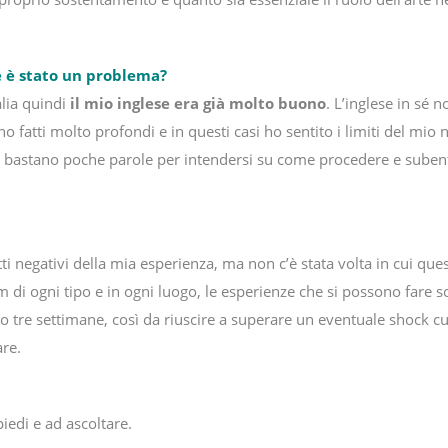
e è stato un problema?
lia quindi
il mio inglese era già molto buono
. L’inglese in sé
no fatti molto profondi e in questi casi ho sentito i limiti del mi
e bastano poche parole per intendersi su come procedere e subent
tti negativi della mia esperienza, ma non c’è stata volta in cui qu
rm di ogni tipo e in ogni luogo, le esperienze che si possono fare 
 tre settimane, così da riuscire a superare un eventuale shock cult
are.
iedi e ad ascoltare.