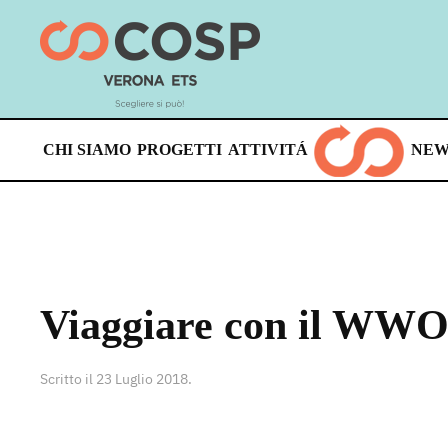
Skip
to
main
content
CHI SIAMO
PROGETTI
ATTIVITÁ
NEW
Viaggiare con il WWOO
Scritto il
23 Luglio 2018
.