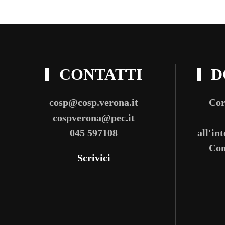
CONTATTI
D
cosp@cosp.verona.it
Cor
cospverona@pec.it
045 597108
all'in
Com
Scrivici