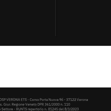
OSP VERONA ETS - Corso Porta Nuova 96 - 37122 Verona
rs. Giur. Regione Veneto DPR 361/2000 n. 110
o Settore - RUNTS repertorio n. 81245 del 8/3/2023