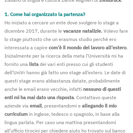
Italiano di lingua e cultura Dante Alighieri di
Innsbruck
.
1. Come hai organizzato la partenza?
Ho iniziato a cercare un ente dove svolgere lo stage a
dicembre 2017, durante le
vacanze natalizie.
Volevo fare
lo stage piuttosto che un erasmus studio perché ero
interessata a capire
com’è il mondo del lavoro all’estero
.
Inizialmente per la ricerca della meta l’Università mi ha
fornito una
lista
dei vari enti presso cui gli studenti
dell’UniVr hanno già fatto uno stage all’estero. Le date di
questi stage erano abbastanza datate, probabilmente
anche le email erano vecchie, infatti
nessuno di questi
enti mi ha mai dato una risposta
. Contattavo queste
aziende via
email
, presentandomi e
allegando il mio
curriculum
in inglese, tedesco o spagnolo, in base alla
lingua parlata. Per caso una mattina presentandomi
all’ufficio tirocini per chiedere aiuto ho trovato sul banco