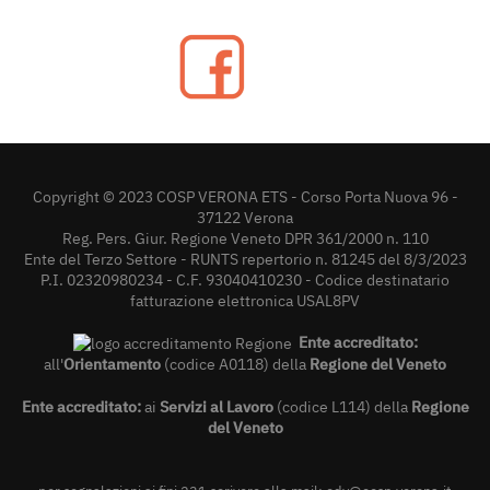
Copyright © 2023 COSP VERONA ETS - Corso Porta Nuova 96 -
37122 Verona
Reg. Pers. Giur. Regione Veneto DPR 361/2000 n. 110
Ente del Terzo Settore - RUNTS repertorio n. 81245 del 8/3/2023
P.I. 02320980234 - C.F. 93040410230 - Codice destinatario
fatturazione elettronica USAL8PV
Ente accreditato:
all'
Orientamento
(codice A0118) della
Regione del Veneto
Ente accreditato:
ai
Servizi al Lavoro
(codice L114) della
Regione
del Veneto