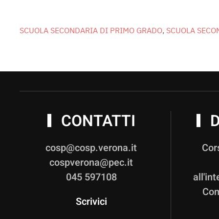
SCUOLA SECONDARIA DI PRIMO GRADO
,
SCUOLA SECO
CONTATTI
D
cosp@cosp.verona.it
Cor
cospverona@pec.it
045 597108
all'in
Com
Scrivici