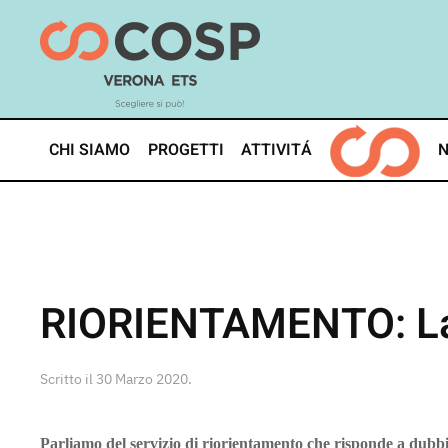
Skip
to
main
content
CHI SIAMO
PROGETTI
ATTIVITÁ
RIORIENTAMENTO: La 
Scritto il
30 Marzo 2020
.
Parliamo del servizio di riorientamento che risponde a dubbi 