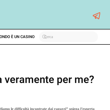
ONDO È UN CASINO
a veramente per me?
iamo le difficoltà incontrate dai ragazzi” spiega l’esperta