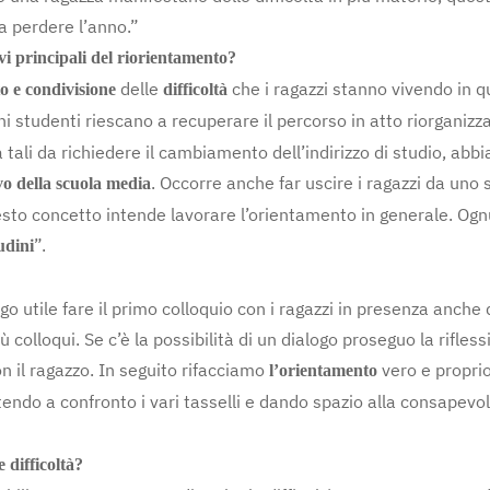
a perdere l’anno.”
ivi principali del riorientamento?
delle
che i ragazzi stanno vivendo in q
to e condivisione
difficoltà
ni studenti riescano a recuperare il percorso in atto riorganizz
oltà tali da richiedere il cambiamento dell’indirizzo di studio, 
. Occorre anche far uscire i ragazzi da uno 
vo della scuola media
sto concetto intende lavorare l’orientamento in generale. Ognun
”.
udini
utile fare il primo colloquio con i ragazzi in presenza anche de
 colloqui. Se c’è la possibilità di un dialogo proseguo la rifles
 il ragazzo. In seguito rifacciamo
vero e proprio
l’orientamento
ndo a confronto i vari tasselli e dando spazio alla consapevole
 difficoltà?