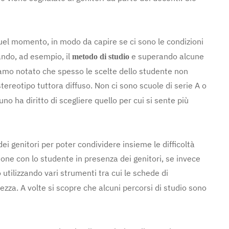
uel momento, in modo da capire se ci sono le condizioni
ando, ad esempio, il
e superando alcune
metodo di studio
abbiamo notato che spesso le scelte dello studente non
stereotipo tuttora diffuso. Non ci sono scuole di serie A o
o ha diritto di scegliere quello per cui si sente più
i genitori per poter condividere insieme le difficoltà
sione con lo studente in presenza dei genitori, se invece
 utilizzando vari strumenti tra cui le schede di
zza. A volte si scopre che alcuni percorsi di studio sono