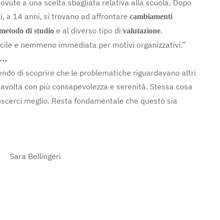
dovute a una scelta sbagliata relativa alla scuola. Dopo
li, a 14 anni, si trovano ad affrontare
cambiamenti
e al diverso tipo di
.
metodo di studio
valutazione
 facile e nemmeno immediata per motivi organizzativi.”
la…
endo di scoprire che le problematiche riguardavano altri
stavolta con più consapevolezza e serenità. Stessa cosa
oscerci meglio. Resta fondamentale che questo sia
ri