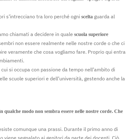
ri s’intrecciano tra loro perché ogni
guarda al
scelta
iamo chiamati a decidere in quale
scuola superiore
o sembri non essere realmente nelle nostre corde o che ci
apire veramente che cosa vogliamo fare. Proprio qui entra
ambiamenti.
 cui si occupa con passione da tempo nell’ambito di
lle scuole superiori e dell’università, gestendo anche la
o in qualche modo non sembra essere nelle nostre corde. Che
esiste comunque una prassi. Durante il primo anno di
o viene segnalato ai genitori da parte dei docenti. Ciò