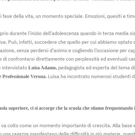
 fase della vita, un momento speciale. Emozioni, quesiti e timo
prio durante l’inizio dell’adolescenza quando in terza media s
tiva. Può, infatti, succedere che quello per cui abbiamo optat
ituazione, senza perdersi d’animo e cogliendo l’occasione per c
 di confrontarsi direttamente con perplessità ed eventuali c
 intervistato
pedagogista ed esperta del tema di
Luisa Adamo,
Luisa ha incontrato numerosi studenti de
e Professionale Verona.
cuola superiore, ci si accorge che la scuola che stiamo frequentand
e va colto come un momento importante di crescita. Alla base 
 una ragazza manifestano delle difficoltà in più materie, quest