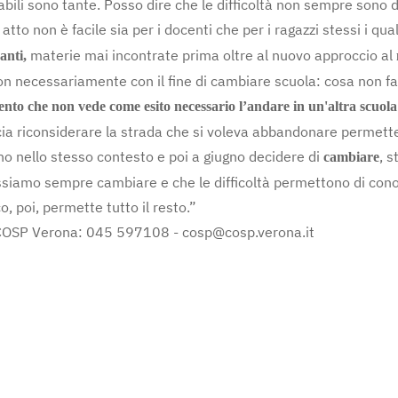
abili sono tante. Posso dire che le difficoltà non sempre sono 
tto non è facile sia per i docenti che per i ragazzi stessi i qua
materie mai incontrate prima oltre al nuovo approccio al
anti,
e non necessariamente con il fine di cambiare scuola: cosa non
nto che non vede come esito necessario l’andare in un'altra scuo
cia riconsiderare la strada che si voleva abbandonare permett
nno nello stesso contesto e poi a giugno decidere di
, 
cambiare
ossiamo sempre cambiare e che le difficoltà permettono di con
, poi, permette tutto il resto.”
di COSP Verona: 045 597108 -
cosp@cosp.verona.it
ellinge