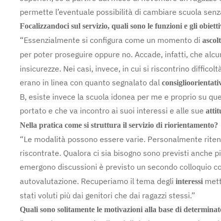
permette l’eventuale possibilità di cambiare scuola senz
Focalizzandoci sul servizio, quali sono le funzioni e gli obiett
“Essenzialmente si configura come un momento di
ascol
per poter proseguire oppure no. Accade, infatti, che alcu
insicurezze. Nei casi, invece, in cui si riscontrino diffic
erano in linea con quanto segnalato dal
consiglio
orientati
B, esiste invece la scuola idonea per me e proprio su que
portato e che va incontro ai suoi interessi e alle sue
attit
Nella pratica come si struttura il servizio di riorientamento?
“Le modalità possono essere varie. Personalmente ritengo 
riscontrate. Qualora ci sia bisogno sono previsti anche più
emergono discussioni è previsto un secondo colloquio con
autovalutazione. Recuperiamo il tema degli
mette
interessi
stati voluti più dai genitori che dai ragazzi stessi.”
Quali sono solitamente le motivazioni alla base di determinate