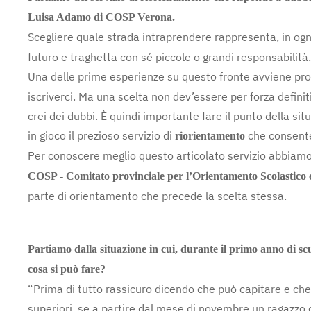
Luisa Adamo di COSP Verona.
Scegliere quale strada intraprendere rappresenta, in ogni
futuro e traghetta con sé piccole o grandi responsabilità.
Una delle prime esperienze su questo fronte avviene pro
iscriverci. Ma una scelta non dev’essere per forza defini
crei dei dubbi. È quindi importante fare il punto della s
in gioco il prezioso servizio di
che consente
riorientamento
Per conoscere meglio questo articolato servizio abbiamo
COSP - Comitato provinciale per l’Orientamento Scolastico 
parte di orientamento che precede la scelta stessa.
Partiamo dalla situazione in cui, durante il primo anno di s
cosa si può fare?
“Prima di tutto rassicuro dicendo che può capitare e ch
superiori, se a partire dal mese di novembre un ragazzo o