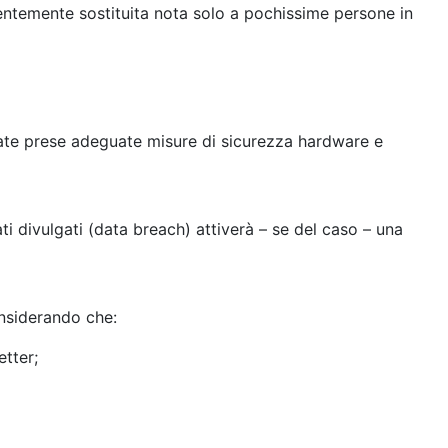
uentemente sostituita nota solo a pochissime persone in
 state prese adeguate misure di sicurezza hardware e
ati divulgati (data breach) attiverà – se del caso – una
onsiderando che:
etter;