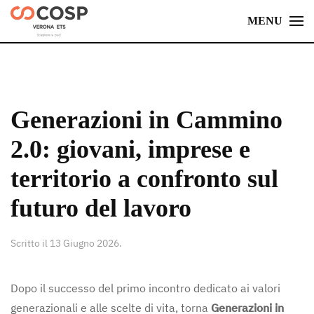
MENU
Skip
to
main
content
Generazioni in Cammino
2.0: giovani, imprese e
territorio a confronto sul
futuro del lavoro
Scritto il
13 Giugno 2026
.
Dopo il successo del primo incontro dedicato ai valori
generazionali e alle scelte di vita, torna
Generazioni in