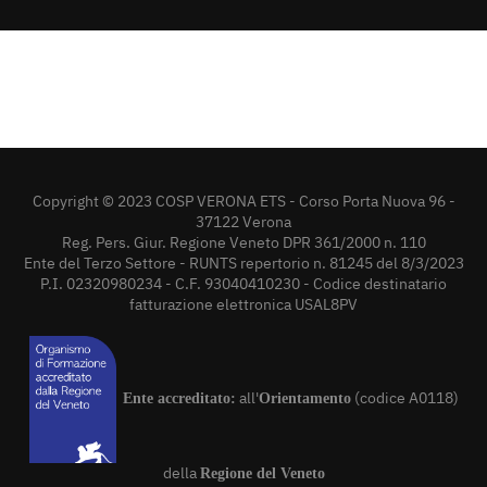
Copyright © 2023 COSP VERONA ETS - Corso Porta Nuova 96 -
37122 Verona
Reg. Pers. Giur. Regione Veneto DPR 361/2000 n. 110
Ente del Terzo Settore - RUNTS repertorio n. 81245 del 8/3/2023
P.I. 02320980234 - C.F. 93040410230 - Codice destinatario
fatturazione elettronica USAL8PV
all'
(codice A0118)
Ente accreditato:
Orientamento
della
Regione del Veneto