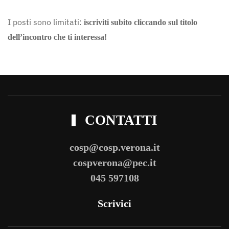
I posti sono limitati:
iscriviti subito cliccando sul titolo
dell’incontro che ti interessa!
CONTATTI
cosp@cosp.verona.it
cospverona@pec.it
045 597108
Scrivici