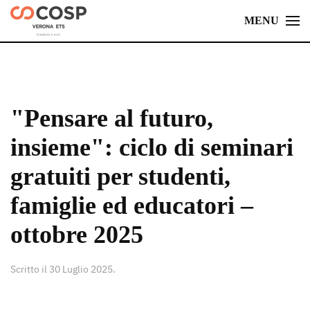
MENU
Skip
to
main
content
"Pensare al futuro,
insieme": ciclo di seminari
gratuiti per studenti,
famiglie ed educatori –
ottobre 2025
Scritto il
30 Luglio 2025
.